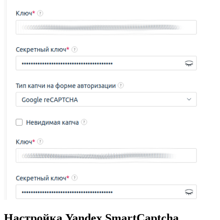
Настройка Yandex SmartCaptcha