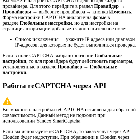
Вы можете настроить CAPTCHA отдельно для каждого
провайдера. Для этого перейдите в раздел
Провайдер
→
Провайдеры
→ выберите провайдера → кнопка
Изменить
.
Форма настройки CAPTCHA аналогична форме в
разделе
Глобальные настройки
, но для настройки на
странице авторизации добавляется дополнительное поле:
Список исключения — укажите IP-адреса или диапазон
IP-адресов, для которых не будет выполняться проверка.
Если в поле CAPTCHA выбрано значение
Глобальные
настройки
, то для провайдера будут действовать параметры,
установленные в разделе
Провайдер
→
Глобальные
настройки
.
Работа reCAPTCHA через API
Возможность настройки reCAPTCHA оставлена для обратной
совместимости. Данный метод не подходит при
использовании Yandex SmartCaptcha.
Если вы используете reCAPTCHA, то заказ услуг через API
Clouden будет недоступен. При обращении к Clouden через