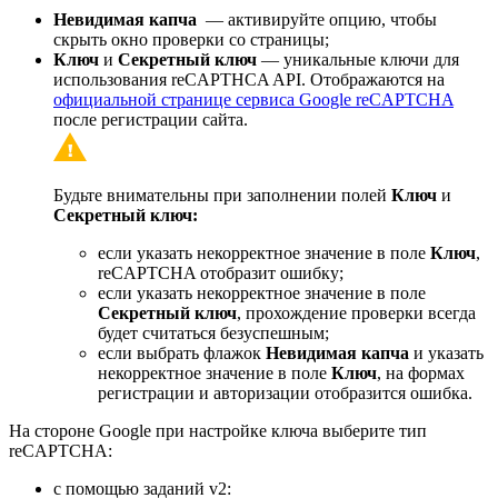
Невидимая капча
— активируйте опцию, чтобы
скрыть окно проверки со страницы;
Ключ
и
Секретный ключ
— уникальные ключи для
использования reCAPTHCA API. Отображаются на
официальной странице сервиса Google reCAPTCHA
после регистрации сайта.
Будьте внимательны при заполнении полей
Ключ
и
Секретный ключ:
если указать некорректное значение в поле
Ключ
,
reCAPTCHA отобразит ошибку;
если указать некорректное значение в поле
Секретный ключ
, прохождение проверки всегда
будет считаться безуспешным;
если выбрать флажок
Невидимая капча
и указать
некорректное значение в поле
Ключ
, на формах
регистрации и авторизации отобразится ошибка.
На стороне Google при настройке ключа выберите тип
reCAPTCHA:
с помощью заданий v2: