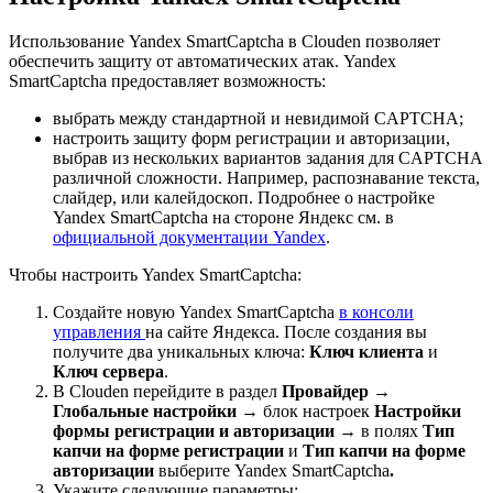
Использование Yandex SmartCaptcha в Clouden позволяет
обеспечить защиту от автоматических атак. Yandex
SmartCaptcha предоставляет возможность:
выбрать между стандартной и невидимой CAPTCHA;
настроить защиту форм регистрации и авторизации,
выбрав из нескольких вариантов задания для CAPTCHA
различной сложности. Например, распознавание текста,
слайдер, или калейдоскоп. Подробнее о настройке
Yandex SmartCaptcha на стороне Яндекс см. в
официальной документации Yandex
.
Чтобы настроить Yandex SmartCaptcha:
Создайте новую Yandex SmartCaptcha
в консоли
управления
на сайте Яндекса. После создания вы
получите два уникальных ключа:
Ключ клиента
и
Ключ сервера
.
В Clouden перейдите в раздел
Провайдер
→
Глобальные настройки
→ блок настроек
Настройки
формы регистрации и авторизации
→ в полях
Тип
капчи на форме регистрации
и
Тип капчи на форме
авторизации
выберите Yandex SmartCaptcha
.
Укажите следующие параметры: