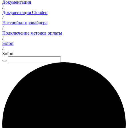
Документация
/
Документация Clouden
/
Настройки провайдера
/
Подключение методов оплаты
/
Sofort
/
Sofort