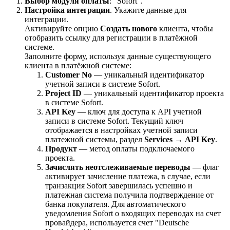
Выбор модуля оплаты
: "Sofort".
Настройка интеграции
. Укажите данные для
интеграции.
Активируйте опцию
Создать нового
клиента, чтобы
отобразить ссылку для регистрации в платёжной
системе.
Заполните форму, используя данные существующего
клиента в платёжной системе:
Customer No
— уникальный идентификатор
учетной записи в системе Sofort.
Project ID
— уникальный идентификатор проекта
в системе Sofort.
API Key
— ключ для доступа к API учетной
записи в системе Sofort. Текущий ключ
отображается в настройках учетной записи
платежной системы, раздел
Services
→
API Key
.
Продукт
— метод оплаты подключаемого
проекта.
Зачислять неотслеживаемые переводы
— флаг
активирует зачисление платежа, в случае, если
транзакция Sofort завершилась успешно и
платежная система получила подтверждение от
банка покупателя. Для автоматического
уведомления Sofort о входящих переводах на счет
провайдера, используется счет "Deutsche