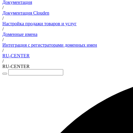
Документация
/
Документация Clouden
/
Настройка продажи товаров и услуг
/
Доменные имена
/
Интеграция с регистраторами доменных имен
/
RU-CENTER
/
RU-CENTER