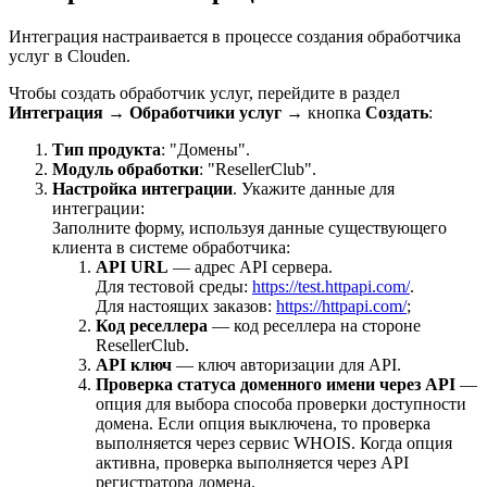
Интеграция настраивается в процессе создания обработчика
услуг в Clouden.
Чтобы создать обработчик услуг, перейдите в раздел
Интеграция
→
Обработчики услуг
→ кнопка
Создать
:
Тип продукта
: "Домены".
Модуль обработки
: "ResellerClub".
Настройка интеграции
.
Укажите данные для
интеграции:
Заполните форму, используя данные существующего
клиента в системе обработчика:
API URL
— адрес API сервера.
Для тестовой среды:
https://test.httpapi.com/
.
Для настоящих заказов:
https://httpapi.com/
;
Код реселлера
— код реселлера на стороне
ResellerClub.
API ключ
— ключ авторизации для API.
Проверка статуса доменного имени через API
—
опция для выбора способа проверки доступности
домена. Если опция выключена, то проверка
выполняется через сервис WHOIS. Когда опция
активна, проверка выполняется через API
регистратора домена.