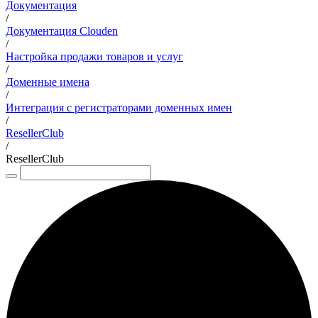
Документация
/
Документация Clouden
/
Настройка продажи товаров и услуг
/
Доменные имена
/
Интеграция с регистраторами доменных имен
/
ResellerClub
/
ResellerClub