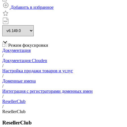
Добавить в избранное
Режим фокусировки
Документация
/
Документация Clouden
/
Настройка продажи товаров и услуг
/
Доменные имена
/
Интеграция с регистраторами доменных имен
/
ResellerClub
/
ResellerClub
ResellerClub