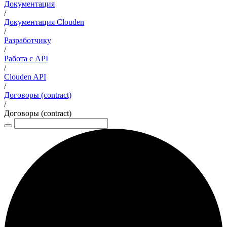
Документация
/
Документация Clouden
/
Разработчику
/
Работа с API
/
Clouden API
/
Договоры (contract)
/
Договоры (contract)