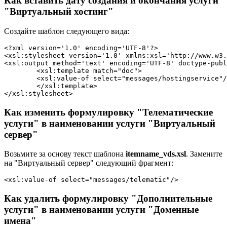
Как вставить дату создания и окончания услуги
"Виртуальный хостинг"
Создайте шаблон следующего вида:
<?xml version='1.0' encoding='UTF-8'?>

<xsl:stylesheet version='1.0' xmlns:xsl='http://www.w3.
<xsl:output method='text' encoding='UTF-8' doctype-publ
	<xsl:template match="doc">

	<xsl:value-of select="messages/hostingservice"/> - <xsl:value-of select="item/id"/> ( <xsl:value-of select="/operation/param[@name='fromdate']"/> - <xsl:value-of select="/operation/param[@name='todate']"/> ) за <xsl:value-of select="messages/period_number"/>

	</xsl:template>

</xsl:stylesheet> 
Как изменить формулировку "Телематические
услуги" в наименовании услуги "Виртуальный
сервер"
Возьмите за основу текст шаблона
itemname_vds.xsl
. Замените
на "Виртуальный сервер" следующий фрагмент:
<xsl:value-of select="messages/telematic"/>
Как удалить формулировку "Дополнительные
услуги" в наименовании услуги "Доменные
имена"