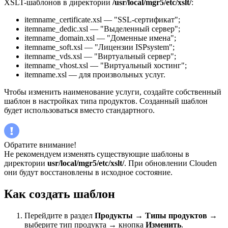
XSLT-шаблонов в директории
/usr/local/mgr5/etc/xslt/
:
itemname_certificate.xsl — "SSL-сертификат";
itemname_dedic.xsl — "Выделенный сервер";
itemname_domain.xsl — "Доменные имена";
itemname_soft.xsl — "Лицензии ISPsystem";
itemname_vds.xsl — "Виртуальный сервер";
itemname_vhost.xsl — "Виртуальный хостинг";
itemname.xsl — для произвольных услуг.
Чтобы изменить наименование услуги, создайте собственный
шаблон в настройках типа продуктов. Созданный шаблон
будет использоваться вместо стандартного.
Обратите внимание!
Не рекомендуем изменять существующие шаблоны в
директории
usr/local/mgr5/etc/xslt/
. При обновлении Clouden
они будут восстановлены в исходное состояние.
Как создать шаблон
Перейдите в раздел
Продукты
→
Типы продуктов
→
выберите тип продукта → кнопка
Изменить
.