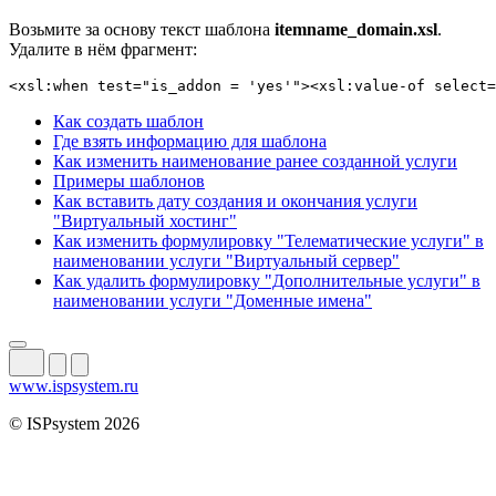
Возьмите за основу текст шаблона
itemname_domain.xsl
.
Удалите в нём фрагмент:
<xsl:when test="is_addon = 'yes'"><xsl:value-of select=
Как создать шаблон
Где взять информацию для шаблона
Как изменить наименование ранее созданной услуги
Примеры шаблонов
Как вставить дату создания и окончания услуги
"Виртуальный хостинг"
Как изменить формулировку "Телематические услуги" в
наименовании услуги "Виртуальный сервер"
Как удалить формулировку "Дополнительные услуги" в
наименовании услуги "Доменные имена"
www.ispsystem.ru
© ISPsystem 2026