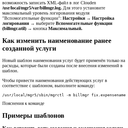
возможность записать XML-файл в лог Clouden
/usr/local/mgr5/var/billmgr.log.
Для этого установите
максимальный уровень логирования модуля
"Вспомогательные функции":
Настройки
→
Настройка
логирования
→ выберите
Вспомогательные функции
(billmgr.util)
→ кнопка
Максимальный.
Как изменить наименование ранее
созданной услуги
Новый шаблон наименования услуг будет применён только на
расходы, которые были созданы после внесения изменений в
шаблон.
Чтобы привести наименования действующих услуг в
соответствие с шаблоном, выполните команду:
/usr/local/mgr5/sbin/mgrctl -m billmgr fix.expensename 
Пояснения к команде
Примеры шаблонов