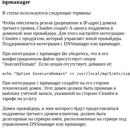
ispmanager
В статье используются следующие термины:
Чтобы обеспечить резолв (разрешение в IP-адрес) домена
третьего уровня, Clouden создаёт A-запись поддомена в
доменной зоне провайдера. Для этого настройте интеграцию
Clouden с продуктом, который управляет зоной провайдера.
Поддерживается интеграция с DNSmanager или ispmanager.
При интеграции с ispmanager lite убедитесь, что в его
конфигурационном файле присутствует опция
"InsecureDomain". Если опция отсутствует, добавьте её:
echo "Option InsecureDomain" >> /usr/local/mgr5/etc/isp
При интеграции с ispmanager создайте на его стороне
технический домен. Этот домен должен быть привязан к
шаблону учётной записи, указанной на стороне Clouden в
тарифе на услугу.
Домен провайдера, в зоне которого будут предоставляться
поддомены третьего уровня клиентам, должен быть
делегирован на серверы имён, расположенные на сервере под
управлением DNSmanager или ispmanager.