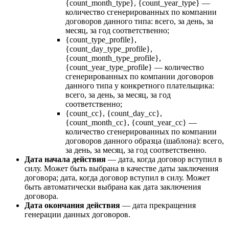
{count_month_type}, {count_year_type} —
количество сгенерированных по компании
договоров данного типа: всего, за день, за
месяц, за год соответственно;
{count_type_profile},
{count_day_type_profile},
{count_month_type_profile},
{count_year_type_profile} — количество
сгенерированных по компании договоров
данного типа у конкретного плательщика:
всего, за день, за месяц, за год
соответственно;
{count_cc}, {count_day_cc},
{count_month_cc}, {count_year_cc} —
количество сгенерированных по компании
договоров данного образца (шаблона): всего,
за день, за месяц, за год соответственно.
Дата начала действия
— дата, когда договор вступил в
силу. Может быть выбрана в качестве даты заключения
договора; дата, когда договор вступил в силу. Может
быть автоматически выбрана как дата заключения
договора.
Дата окончания действия
— дата прекращения
генерации данных договоров.