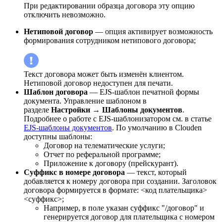
При редактировании образца договора эту опцию
отключить невозможно.
Нетиповой договор
— опция активирует возможность
формирования сотрудником нетипового договора;
Текст договора может быть изменён клиентом.
Нетиповой договор недоступен для печати.
Шаблон договора
— EJS-шаблон печатной формы
документа. Управление шаблоном в
разделе
Настройки → Шаблоны документов
.
Подробнее о работе с EJS-шаблонизатором см. в статье
EJS-шаблоны документов
. По умолчанию в Clouden
доступны шаблоны:
Договор на телематические услуги;
Отчет по реферальной программе;
Приложение к договору (прейскурант).
Суффикс в номере договора
— текст, который
добавляется к номеру договора при создании. Заголовок
договора формируется в формате: <код плательщика>
<суффикс>;
Например, в поле указан суффикс "/договор" и
генерируется договор для плательщика с номером