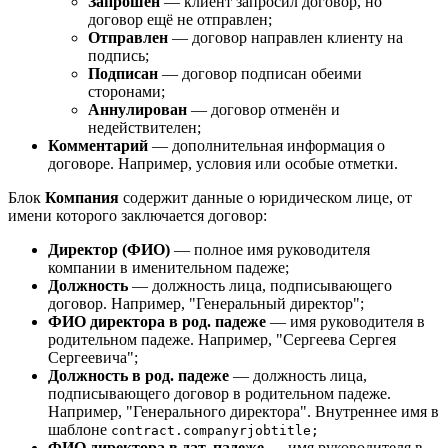
Запрошен
— клиент запросил договор, но
договор ещё не отправлен;
Отправлен
— договор направлен клиенту на
подпись;
Подписан
— договор подписан обеими
сторонами;
Аннулирован
— договор отменён и
недействителен;
Комментарий
— дополнительная информация о
договоре. Например, условия или особые отметки.
Блок
Компания
содержит данные о юридическом лице, от
имени которого заключается договор:
Директор (ФИО)
— полное имя руководителя
компании в именительном падеже;
Должность
— должность лица, подписывающего
договор. Например, "Генеральный директор";
ФИО директора в род. падеже
— имя руководителя в
родительном падеже. Например, "Сергеева Сергея
Сергеевича";
Должность в род. падеже
— должность лица,
подписывающего договор в родительном падеже.
Например, "Генерального директора". Внутреннее имя в
шаблоне
contract.companyrjobtitle;
ФИО директора в дат. падеже
— имя руководителя в