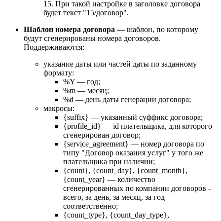
15. При такой настройке в заголовке договора
будет текст "15/договор".
Шаблон номера договора
— шаблон, по которому
будут сгенерированы номера договоров.
Поддерживаются:
указание даты или частей даты по заданному
формату:
%Y — год;
%m — месяц;
%d — день даты генерации договора;
макросы:
{suffix} — указанный суффикс договора;
{profile_id} — id плательщика, для которого
сгенерирован договор;
{service_agreement} — номер договора по
типу "Договор оказания услуг" у того же
плательщика при наличии;
{count}, {count_day}, {count_month},
{count_year} — количество
сгенерированных по компании договоров -
всего, за день, за месяц, за год
соответственно;
{count_type}, {count_day_type},