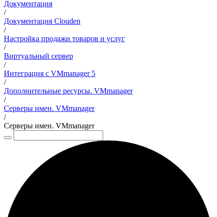
Документация
/
Документация Clouden
/
Настройка продажи товаров и услуг
/
Виртуальный сервер
/
Интеграция с VMmanager 5
/
Дополнительные ресурсы. VMmanager
/
Серверы имен. VMmanager
/
Серверы имен. VMmanager