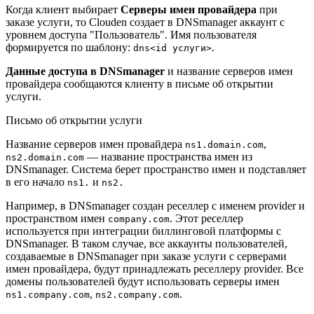
Когда клиент выбирает
Серверы имен провайдера
при
заказе услуги, то Clouden создает в DNSmanager аккаунт с
уровнем доступа "Пользователь". Имя пользователя
формируется по шаблону:
.
dns<id услуги>
Данные доступа в DNSmanager
и название серверов имен
провайдера сообщаются клиенту в письме об открытии
услуги.
Письмо об открытии услуги
Название серверов имен провайдера
,
ns1.domain.com
— название пространства имен из
ns2.domain.com
DNSmanager. Система берет пространство имен и подставляет
в его начало
и
ns1.
ns2.
Например, в DNSmanager создан реселлер с именем provider и
пространством имен
. Этот реселлер
company.com
используется при интеграции биллинговой платформы с
DNSmanager. В таком случае, все аккаунты пользователей,
создаваемые в DNSmanager при заказе услуги с серверами
имен провайдера, будут принадлежать реселлеру provider. Все
домены пользователей будут использовать серверы имен
,
.
ns1.company.com
ns2.company.com