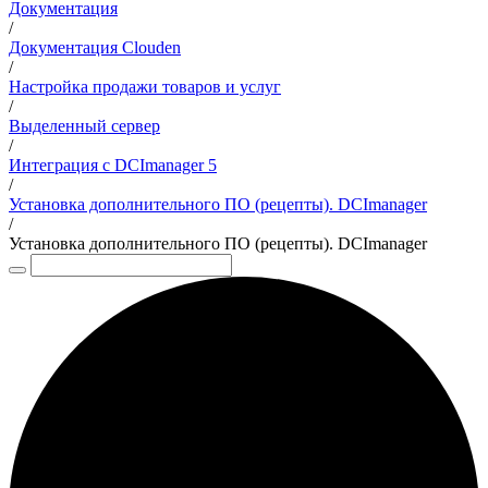
Документация
/
Документация Clouden
/
Настройка продажи товаров и услуг
/
Выделенный сервер
/
Интеграция с DCImanager 5
/
Установка дополнительного ПО (рецепты). DCImanager
/
Установка дополнительного ПО (рецепты). DCImanager