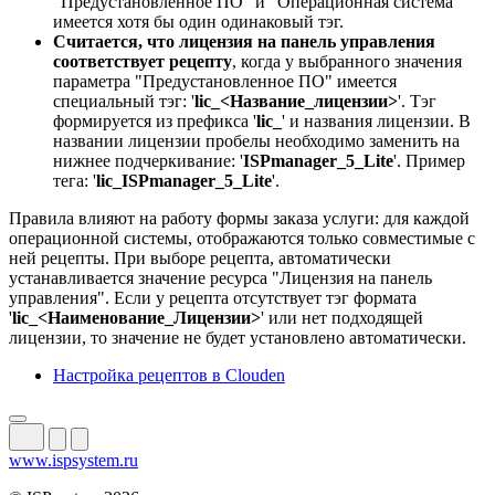
"Предустановленное ПО" и "Операционная система"
имеется хотя бы один одинаковый тэг.
Считается, что лицензия на панель управления
соответствует рецепту
, когда у выбранного значения
параметра "Предустановленное ПО" имеется
специальный тэг: '
lic_<Название_лицензии>
'. Тэг
формируется из префикса '
lic_
' и названия лицензии. В
названии лицензии пробелы необходимо заменить на
нижнее подчеркивание: '
ISPmanager_5_Lite
'. Пример
тега: '
lic_ISPmanager_5_Lite
'.
Правила влияют на работу формы заказа услуги: для каждой
операционной системы, отображаются только совместимые с
ней рецепты. При выборе рецепта, автоматически
устанавливается значение ресурса "Лицензия на панель
управления". Если у рецепта отсутствует тэг формата
'
lic_<Наименование_Лицензии>
' или нет подходящей
лицензии, то значение не будет установлено автоматически.
Настройка рецептов в Clouden
www.ispsystem.ru