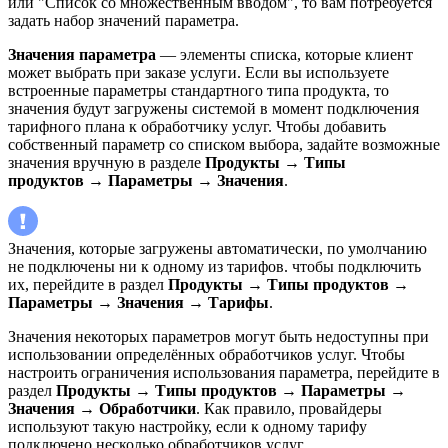
или "Список со множественным вводом", то вам потребуется
задать набор значений параметра.
Значения параметра
— элементы списка, которые клиент
может выбрать при заказе услуги. Если вы используете
встроенные параметры стандартного типа продукта, то
значения будут загружены системой в момент подключения
тарифного плана к обработчику услуг. Чтобы добавить
собственный параметр со списком выбора, задайте возможные
значения вручную в разделе
Продукты
→
Типы
продуктов
→
Параметры
→
Значения
.
Значения, которые загружены автоматически, по умолчанию
не подключены ни к одному из тарифов. чтобы подключить
их, перейдите в раздел
Продукты
→
Типы продуктов
→
Параметры
→
Значения
→
Тарифы
.
Значения некоторых параметров могут быть недоступны при
использовании определённых обработчиков услуг. Чтобы
настроить ограничения использования параметра, перейдите в
раздел
Продукты
→
Типы продуктов
→
Параметры
→
Значения
→
Обработчики
. Как правило, провайдеры
используют такую настройку, если к одному тарифу
подключено несколько обработчиков услуг.