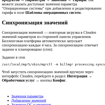
можете указать доступные значения параметра
"Операционные системы" при добавлении и редактировании
тарифа в поле
Шаблоны операционных систем
.
Синхронизация значений
Синхронизация значений — повторная загрузка в Clouden
значений параметров из сторонней панели управления.
Биллинговая платформа автоматически запускает
синхронизацию каждые 4 часа. За синхронизацию отвечает
задание в планировщике (cron):
Задание в cron
/usr/local/mgr5/sbin/mgrctl -m billmgr processing.syncs
Чтоб запустить синхронизацию значений вручную через
интерфейс Clouden, перейдите в раздел:
Интеграция
→
Обработчики услуг
→
кнопка
Конфиг
.
Значения параметра
Добавление значений
Значения ОС и рецептов