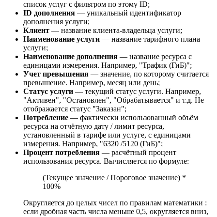
список услуг с фильтром по этому ID;
ID дополнения
— уникальный идентификатор
дополнения услуги;
Клиент
— название клиента-владельца услуги;
Наименование услуги
— название тарифного плана
услуги;
Наименование дополнения
— название ресурса с
единицами измерения. Например, "Трафик (ГиБ)";
Учет превышения
— значение, по которому считается
превышение. Например, месяц или день;
Статус услуги
— текущий статус услуги. Например,
"Активен", "Остановлен", "Обрабатывается" и т.д. Не
отображается статус "Заказан";
Потребление
— фактически использованный объём
ресурса на отчётную дату / лимит ресурса,
установленный в тарифе или услуге, с единицами
измерения. Например, "6320 /5120 (ГиБ)";
Процент потребления
— расчётный процент
использования ресурса. Вычисляется по формуле:
(Текущее значение / Пороговое значение) *
100%
Округляется до целых чисел по правилам математики :
если дробная часть числа меньше 0,5, округляется вниз,