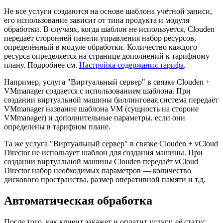
Не все услуги создаются на основе шаблона учётной записи,
его использование зависит от типа продукта и модуля
обработки. В случаях, когда шаблон не используется, Clouden
передаёт сторонней панели управления набор ресурсов,
определённый в модуле обработки. Количество каждого
ресурса определяется на странице дополнений к тарифному
плану. Подробнее см.
Настройка содержания тарифа
.
Например, услуга "Виртуальный сервер" в связке Clouden +
VMmanager создается с использованием шаблона. При
создании виртуальной машины биллинговая система передаёт
VMmanager название шаблона VM (сущность на стороне
VMmanager) и дополнительные параметры, если они
определены в тарифном плане.
Та же услуга "Виртуальный сервер" в связке Clouden + vCloud
Director не использует шаблон для создания машины. При
создании виртуальной машины Clouden передаёт vCloud
Director набор необходимых параметров — количество
дискового пространства, размер оперативной памяти и т.д.
Автоматическая обработка
После того, как клиент закажет и оплатит услугу, её статус