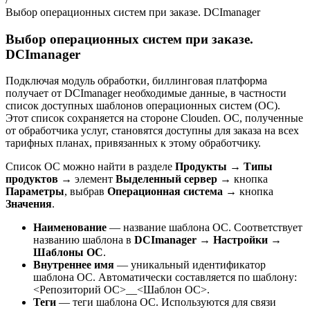
Выбор операционных систем при заказе. DCImanager
Выбор операционных систем при заказе.
DCImanager
Подключая модуль обработки, биллинговая платформа
получает от DCImanager необходимые данные, в частности
список доступных шаблонов операционных систем (ОС).
Этот список сохраняется на стороне Clouden. ОС, полученные
от обработчика услуг, становятся доступны для заказа на всех
тарифных планах, привязанных к этому обработчику.
Список ОС можно найти в разделе
Продукты
→
Типы
продуктов
→ элемент
Выделенный сервер
→ кнопка
Параметры
, выбрав
Операционная система
→ кнопка
Значения
.
Наименование
— название шаблона ОС. Соответствует
названию шаблона в
DCImanager
→
Настройки
→
Шаблоны ОС
.
Внутреннее имя
— уникальный идентификатор
шаблона ОС. Автоматически составляется по шаблону:
<Репозиторий ОС>__<Шаблон ОС>.
Теги
— теги шаблона ОС. Используются для связи