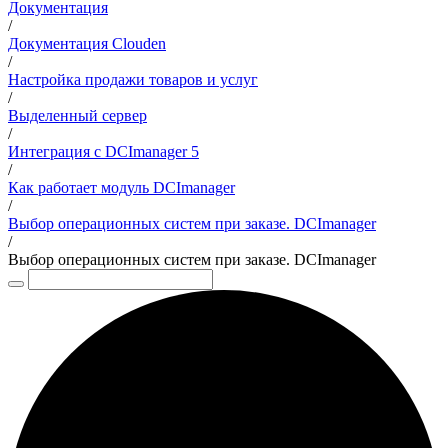
Документация
/
Документация Clouden
/
Настройка продажи товаров и услуг
/
Выделенный сервер
/
Интеграция с DCImanager 5
/
Как работает модуль DCImanager
/
Выбор операционных систем при заказе. DCImanager
/
Выбор операционных систем при заказе. DCImanager