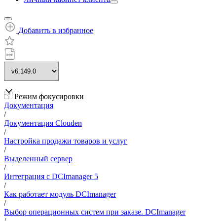
Добавить в избранное
Режим фокусировки
Документация
/
Документация Clouden
/
Настройка продажи товаров и услуг
/
Выделенный сервер
/
Интеграция с DCImanager 5
/
Как работает модуль DCImanager
/
Выбор операционных систем при заказе. DCImanager
/