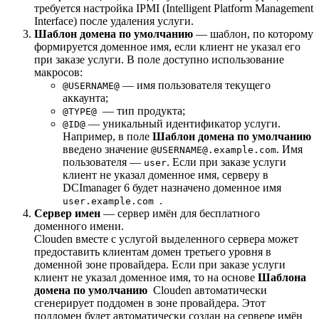
требуется настройка IPMI (Intelligent Platform Management
Interface) после удаления услуги.
Шаблон домена по умолчанию
— шаблон, по которому
формируется доменное имя, если клиент не указал его
при заказе услуги. В поле доступно использование
макросов:
— имя пользователя текущего
@USERNAME@
аккаунта;
— тип продукта;
@TYPE@
— уникальный идентификатор услуги.
@ID@
Например, в поле
Шаблон домена по умолчанию
введено значение
. Имя
@USERNAME@.example.com
пользователя —
. Если при заказе услуги
user
клиент не указал доменное имя, серверу в
DCImanager 6 будет назначено доменное имя
.
user.example.com
Сервер имен
— сервер имён для бесплатного
доменного имени.
Clouden вместе с услугой выделенного сервера может
предоставить клиентам домен третьего уровня в
доменной зоне провайдера. Если при заказе услуги
клиент не указал доменное имя, то на основе
Шаблона
домена по умолчанию
Clouden автоматически
сгенерирует поддомен в зоне провайдера. Этот
поддомен будет автоматически создан на сервере имён