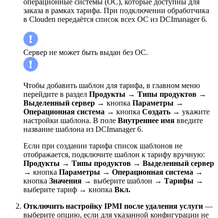
операционные системы (ОС), которые доступны для
заказа в рамках тарифа. При подключении обработчика
в Clouden передаётся cписок всех ОС из DCImanager 6.
Сервер не может быть выдан без ОС.
Чтобы добавить шаблон для тарифа, в главном меню
перейдите в раздел
Продукты
→
Типы продуктов
→
Выделенный сервер
→ кнопка
Параметры
→
Операционная система
→ кнопка
Создать
→ укажите
настройки шаблона. В поле
Внутреннее имя
введите
название шаблона из DCImanager 6.
Если при создании тарифа список шаблонов не
отображается, подключите шаблон к тарифу вручную:
Продукты
→
Типы продуктов
→
Выделенный сервер
→ кнопка
Параметры
→
Операционная система
→
кнопка
Значения
→ выберите шаблон →
Тарифы
→
выберите тариф → кнопка
Вкл.
Отключить настройку IPMI после удаления услуги
—
выберите опцию, если для указанной конфигурации не