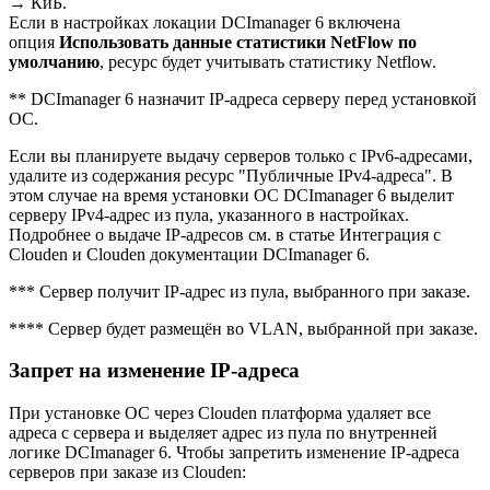
→ КиБ.
Если в настройках локации DCImanager 6 включена
опция
Использовать данные статистики NetFlow по
умолчанию
, ресурс будет учитывать статистику Netflow.
** DCImanager 6 назначит IP-адреса серверу перед установкой
ОС.
Если вы планируете выдачу серверов только с IPv6-адресами,
удалите из содержания ресурс "Публичные IPv4-адреса". В
этом случае на время установки ОС DCImanager 6 выделит
серверу IPv4-адрес из пула, указанного в настройках.
Подробнее о выдаче IP-адресов см. в статье Интеграция с
Clouden и Clouden документации DCImanager 6.
*** Сервер получит IP-адрес из пула, выбранного при заказе.
**** Сервер будет размещён во VLAN, выбранной при заказе.
Запрет на изменение IP-адреса
При установке ОС через Clouden платформа удаляет все
адреса с сервера и выделяет адрес из пула по внутренней
логике DCImanager 6. Чтобы запретить изменение IP-адреса
серверов при заказе из Clouden: