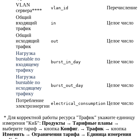
VLAN
Перечисление
vlan_id
сервера****
Общий
входящий
Целое число
in
трафик
Общий
исходящий
Целое число
out
трафик
Нагрузка
burstable по
Целое число
burst_in_day
входящему
трафику
Нагрузка
burstable по
Целое число
burst_out_day
исходящему
трафику
Потребление
Целое число
electrical_consumption
электроэнергии
* Для корректной работы ресурса "Трафик" укажите единицу
измерения "КиБ":
Продукты
→
Тарифные планы
→
выберите тариф → кнопка
Конфиг
.
→
Трафик
→ кнопка
Изменить
→
Ограничения тарифа
→
Единица измерения