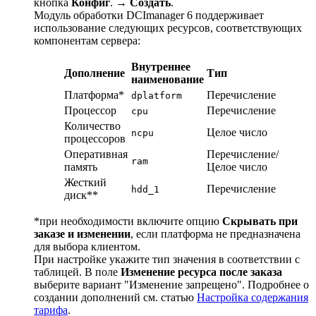
кнопка
Конфиг
.
→
Создать
.
Модуль обработки DCImanager 6 поддерживает
использование следующих ресурсов, соответствующих
компонентам сервера:
Внутреннее
Дополнение
Тип
наименование
Платформа*
Перечисление
dplatform
Процессор
Перечисление
cpu
Количество
Целое число
ncpu
процессоров
Оперативная
Перечисление/
ram
память
Целое число
Жесткий
Перечисление
hdd_1
диск**
*при необходимости включите опцию
Скрывать при
заказе и изменении
, если платформа не предназначена
для выбора клиентом.
При настройке укажите тип значения в соответствии с
таблицей. В поле
Изменение ресурса после заказа
выберите вариант "Изменение запрещено". Подробнее о
создании дополнений см. статью
Настройка содержания
тарифа
.