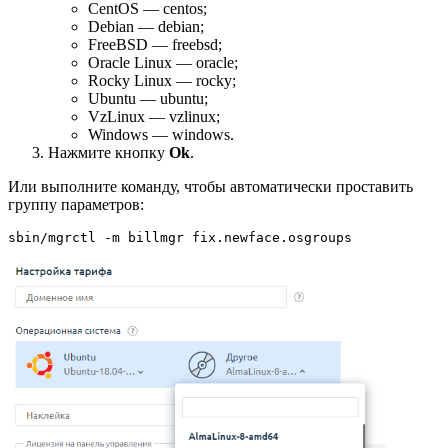
CentOS — centos;
Debian — debian;
FreeBSD — freebsd;
Oracle Linux — oracle;
Rocky Linux — rocky;
Ubuntu — ubuntu;
VzLinux — vzlinux;
Windows — windows.
Нажмите кнопку
Ok
.
Или выполните команду, чтобы автоматически проставить
группу параметров:
sbin/mgrctl -m billmgr fix.newface.osgroups