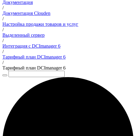
Документация
/
Документация Clouden
/
Настройка продажи товаров и услуг
/
Выделенный сервер
/
Интеграция с DCImanager 6
/
Тарифный план DCImanager 6
/
Тарифный план DCImanager 6