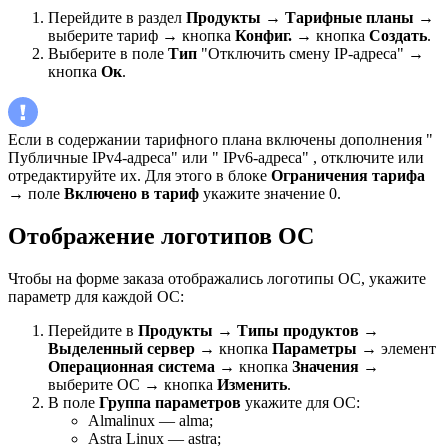
Перейдите в раздел
Продукты
→
Тарифные планы
→
выберите тариф → кнопка
Конфиг.
→ кнопка
Создать
.
Выберите в поле
Тип
"Отключить смену IP-адреса" →
кнопка
Ок
.
Если в содержании тарифного плана включены дополнения "
Публичные IPv4-адреса" или " IPv6-адреса" , отключите или
отредактируйте их. Для этого в блоке
Ограничения тарифа
→ поле
Включено в тариф
укажите значение 0.
Отображение логотипов ОС
Чтобы на форме заказа отображались логотипы ОС, укажите
параметр для каждой ОС:
Перейдите в
Продукты
→
Типы продуктов
→
Выделенный сервер
→ кнопка
Параметры
→ элемент
Операционная система
→ кнопка
Значения
→
выберите ОС → кнопка
Изменить
.
В поле
Группа параметров
укажите для ОС:
Almalinux — alma;
Astra Linux — astra;