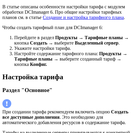
В статье описаны особенности настройки тарифа с модулем
обработки DCImanager 6. Про общие настройки тарифных
планов см. в статье
Создание и настройка тарифного плана
.
Чтобы создать тарифный план для DCImanager 6:
Перейдите в раздел
Продукты
→
Тарифные планы
→
кнопка
Создать
→ выберите
Выделенный сервер
.
Укажите настройки тарифа.
Настройте содержание тарифного плана:
Продукты
→
Тарифные планы
→ выберите созданный тариф →
кнопка
Конфиг.
Настройка тарифа
Раздел "Основное"
При создании тарифа рекомендуем включить опцию
Создать
все доступные дополнения
. Это необходимо для
автоматического добавления ресурсов в содержание тарифа.
Тарифы на выделенные серверы привязываются к конкретной