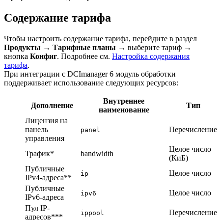
Содержание тарифа
Чтобы настроить содержание тарифа, перейдите в раздел
Продукты
→
Тарифные планы
→ выберите тариф →
кнопка
Конфиг
. Подробнее см.
Настройка содержания
тарифа
.
При интеграции с DCImanager 6 модуль обработки
поддерживает использование следующих ресурсов:
Внутреннее
Дополнение
Тип
наименование
Лицензия на
панель
Перечисление
panel
управления
Целое число
Трафик*
bandwidth
(КиБ)
Публичные
Целое число
ip
IPv4-адреса**
Публичные
Целое число
ipv6
IPv6-адреса
Пул IP-
Перечисление
ippool
адресов***