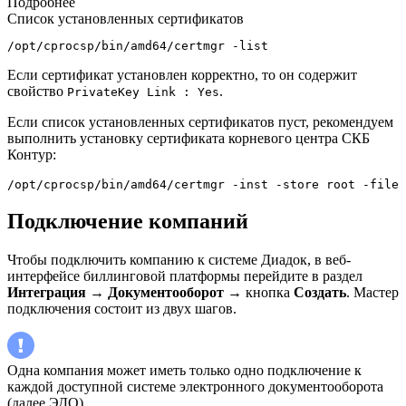
Подробнее
Список установленных сертификатов
/opt/cprocsp/bin/amd64/certmgr -list
Если сертификат установлен корректно, то он содержит
свойство
.
PrivateKey Link : Yes
Если список установленных сертификатов пуст, рекомендуем
выполнить установку сертификата корневого центра СКБ
Контур:
/opt/cprocsp/bin/amd64/certmgr -inst -store root -file 
Подключение компаний
Чтобы подключить компанию к системе Диадок, в веб-
интерфейсе биллинговой платформы перейдите в раздел
Интеграция
→
Документооборот
→ кнопка
Создать
. Мастер
подключения состоит из двух шагов.
Одна компания может иметь только одно подключение к
каждой доступной системе электронного документооборота
(далее ЭДО).