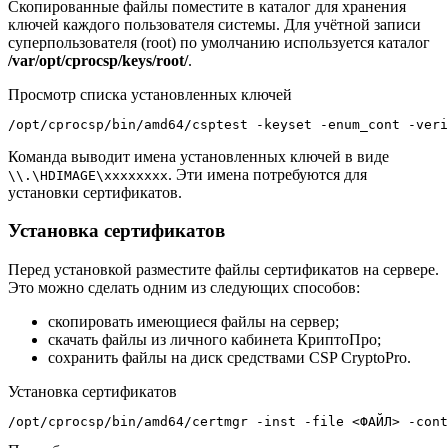
Скопированные файлы поместите в каталог для хранения
ключей каждого пользователя системы. Для учётной записи
суперпользователя (root) по умолчанию используется каталог
/var/opt/cprocsp/keys/root/
.
Просмотр списка установленных ключей
/opt/cprocsp/bin/amd64/csptest -keyset -enum_cont -veri
Команда выводит имена установленных ключей в виде
. Эти имена потребуются для
\\.\HDIMAGE\xxxxxxxx
установки сертификатов.
Установка сертификатов
Перед установкой разместите файлы сертификатов на сервере.
Это можно сделать одним из следующих способов:
скопировать имеющиеся файлы на сервер;
скачать файлы из личного кабинета КриптоПро;
сохранить файлы на диск средствами CSP CryptoPro.
Установка сертификатов
/opt/cprocsp/bin/amd64/certmgr -inst -file <ФАЙЛ> -cont