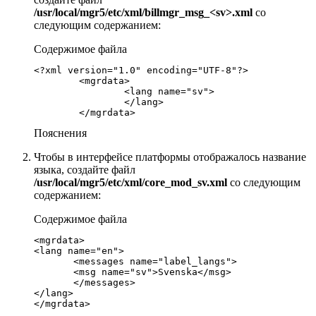
/usr/local/mgr5/etc/xml/billmgr_msg_<sv>.xml
со
следующим содержанием:
Содержимое файла
<?xml version="1.0" encoding="UTF-8"?>

	<mgrdata>

		<lang name="sv">

		</lang>

	</mgrdata>
Пояснения
Чтобы в интерфейсе платформы отображалось название
языка, создайте файл
/usr/local/mgr5/etc/xml/core_mod_sv.xml
со следующим
содержанием:
Содержимое файла
<mgrdata>

<lang name="en">

       <messages name="label_langs">

       <msg name="sv">Svenska</msg>

       </messages>

</lang>

</mgrdata>