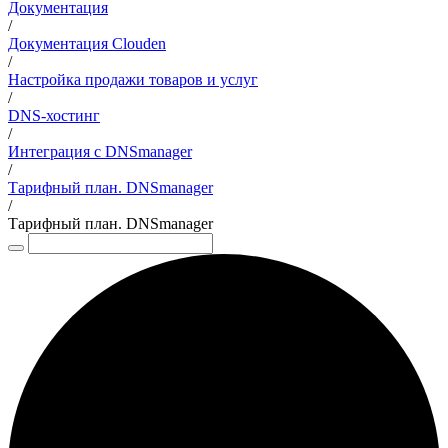
Документация
/
Документация Clouden
/
Настройка продажи товаров и услуг
/
DNS-хостинг
/
Интеграция с DNSmanager
/
Тарифный план. DNSmanager
/
Тарифный план. DNSmanager