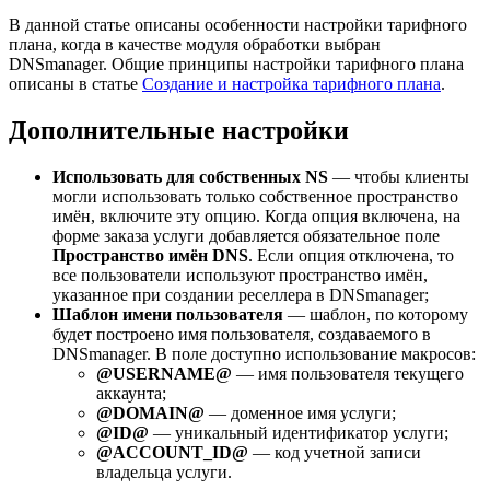
В данной статье описаны особенности настройки тарифного
плана, когда в качестве модуля обработки выбран
DNSmanager. Общие принципы настройки тарифного плана
описаны в статье
Создание и настройка тарифного плана
.
Дополнительные настройки
Использовать для собственных NS
— чтобы клиенты
могли использовать только собственное пространство
имён, включите эту опцию. Когда опция включена, на
форме заказа услуги добавляется обязательное поле
Пространство имён DNS
. Если опция отключена, то
все пользователи используют пространство имён,
указанное при создании реселлера в DNSmanager;
Шаблон имени пользователя
— шаблон, по которому
будет построено имя пользователя, создаваемого в
DNSmanager. В поле доступно использование макросов:
@USERNAME@
— имя пользователя текущего
аккаунта;
@DOMAIN@
— доменное имя услуги;
@ID@
— уникальный идентификатор услуги;
@ACCOUNT_ID@
— код учетной записи
владельца услуги.