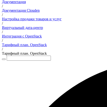
Документация
/
Документация Clouden
/
Настройка продажи товаров и услуг
/
Виртуальный дата-центр
/
Интеграция с OpenStack
/
Тарифный план. OpenStack
/
Тарифный план. OpenStack