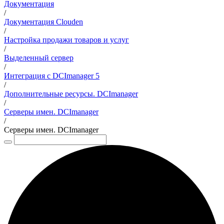
Документация
/
Документация Clouden
/
Настройка продажи товаров и услуг
/
Выделенный сервер
/
Интеграция с DCImanager 5
/
Дополнительные ресурсы. DCImanager
/
Серверы имен. DCImanager
/
Серверы имен. DCImanager