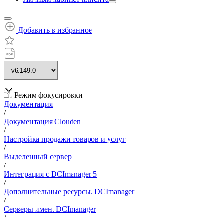
Добавить в избранное
Режим фокусировки
Документация
/
Документация Clouden
/
Настройка продажи товаров и услуг
/
Выделенный сервер
/
Интеграция с DCImanager 5
/
Дополнительные ресурсы. DCImanager
/
Серверы имен. DCImanager
/