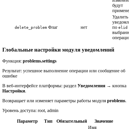
изменен
будут
примен
Удалить
уведомл
Флаг
нет
по
delete_problem
elid
выбран
операци
Глобальные настройки модуля уведомлений
Функция:
problems.settings
Результат: успешное выполнение операции или сообщение об
ошибке
В веб-интерфейсе платформы: раздел
Уведомления
→ кнопка
Настройки
.
Возвращает или изменяет параметры работы модуля
problems
.
Уровень доступа: root, admin
Параметр
Тип
Обязательный
Значение
Имя