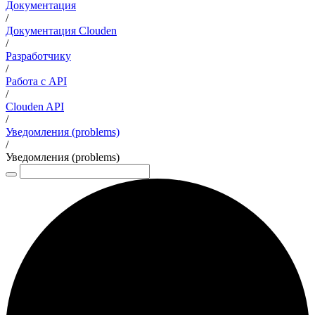
Документация
/
Документация Clouden
/
Разработчику
/
Работа с API
/
Clouden API
/
Уведомления (problems)
/
Уведомления (problems)