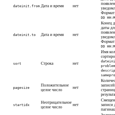
появле
Дата и время
нет
dateinit.from
уведомл
Формат
DD HH:
Конец д
даты дл
появле
Дата и время
нет
dateinit.to
уведомл
Формат
DD HH:
Имя кол
сортиро
datein
Строка
нет
sort
proble
descri
samepr
Количе
Положительное
записей
нет
pagesize
целое число
страни
результа
Смещен
Неотрицательное
нет
записи 
startidx
целое число
пагина
Значен