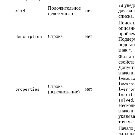
увед
id
Положительное
нет
для фил
elid
целое число
списка.
Поиск 
описан
пробле
Строка
нет
description
Поддер
подста
знак
.
*
Фильтр
свойств
Допуст
значени
lvmess
lvwarn
Строка
нет
properties
lverro
(перечисление)
lvcrit
solved
Нескол
значен
указыва
точку с
Начало 
даты дл