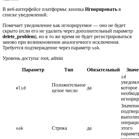
В веб-интерфейсе платформы: кнопка
Игнорировать
в
списке уведомлений.
Помечает уведомление как игнорируемое — оно не будет
скрыто (если его не удалить через дополнительный параметр
delete_problem
), но в то же время не будет регистрироваться
заново при возникновении аналогичного исключения.
Требуется подтверждение через параметр
.
sok
Уровень доступа: root, admin
Параметр
Тип
Обязательный
Значе
id
уведомл
Положительное
да
которое
elid
целое число
необход
игнорир
Значен
подтвер
выполн
операци
Строка
да
этого
sok
парамет