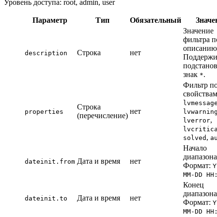
Уровень доступа: root, admin, user
Параметр
Тип
Обязательный
Значе
Значение
фильтра п
описанию
Строка
нет
description
Поддержи
подстано
знак
.
*
Фильтр п
свойствам
lvmessag
Строка
нет
properties
lvwarnin
(перечисление)
,
lverror
lvcritic
,
solved
a
Начало
диапазона
Дата и время
нет
dateinit.from
Формат:
Y
MM-DD HH
Конец
диапазона
Дата и время
нет
dateinit.to
Формат:
Y
MM-DD HH