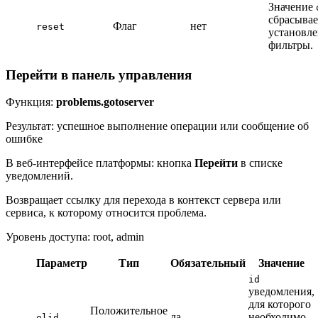
Значение
сбрасывае
Флаг
нет
reset
установл
фильтры.
Перейти в панель управления
Функция:
problems.gotoserver
Результат: успешное выполнение операции или сообщение об
ошибке
В веб-интерфейсе платформы: кнопка
Перейти
в списке
уведомлений.
Возвращает ссылку для перехода в контекст сервера или
сервиса, к которому относится проблема.
Уровень доступа: root, admin
Параметр
Тип
Обязательный
Значение
id
уведомления,
для которого
Положительное
да
необходимо
elid