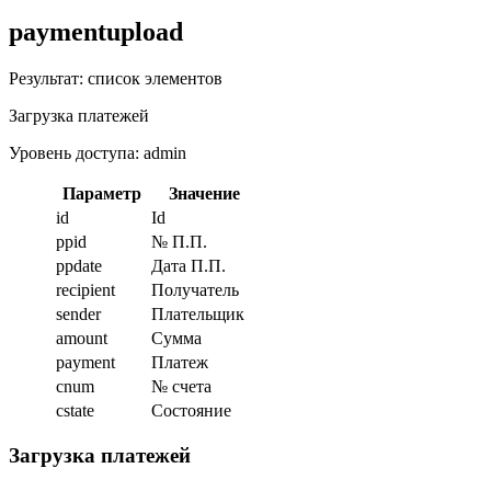
paymentupload
Результат: список элементов
Загрузка платежей
Уровень доступа: admin
Параметр
Значение
id
Id
ppid
№ П.П.
ppdate
Дата П.П.
recipient
Получатель
sender
Плательщик
amount
Сумма
payment
Платеж
cnum
№ счета
cstate
Состояние
Загрузка платежей