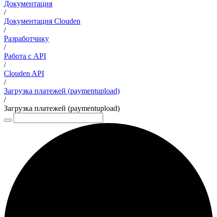
Документация
/
Документация Clouden
/
Разработчику
/
Работа с API
/
Clouden API
/
Загрузка платежей (paymentupload)
/
Загрузка платежей (paymentupload)