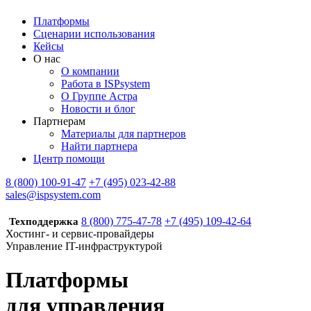
Платформы
Сценарии использования
Кейсы
О нас
О компании
Работа в ISPsystem
О Группе Астра
Новости и блог
Партнерам
Материалы для партнеров
Найти партнера
Центр помощи
8 (800) 100-91-47
+7 (495) 023-42-88
sales@ispsystem.com
8 (800) 775-47-78
+7 (495) 109-42-64
Техподдержка
Хостинг- и сервис-провайдеры
Управление IT-инфраструктурой
Платформы
для управления