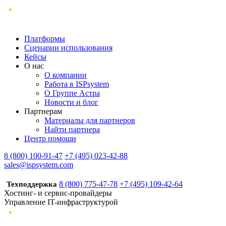
Платформы
Сценарии использования
Кейсы
О нас
О компании
Работа в ISPsystem
О Группе Астра
Новости и блог
Партнерам
Материалы для партнеров
Найти партнера
Центр помощи
8 (800) 100-91-47
+7 (495) 023-42-88
sales@ispsystem.com
8 (800) 775-47-78
+7 (495) 109-42-64
Техподдержка
Хостинг- и сервис-провайдеры
Управление IT-инфраструктурой