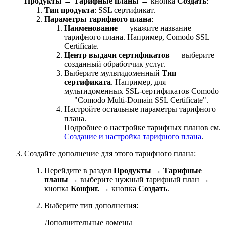
Продукты
→
Тарифные планы
→ кнопка
Создать
:
Тип продукта
: SSL сертификат.
Параметры тарифного плана
:
Наименование
— укажите название
тарифного плана. Например, Comodo SSL
Certificate.
Центр выдачи сертификатов
— выберите
созданный обработчик услуг.
Выберите мультидоменный
Тип
сертификата
. Например, для
мультидоменных SSL-сертификатов Comodo
— "Comodo Multi-Domain SSL Certificate".
Настройте остальные параметры тарифного
плана.
Подробнее о настройке тарифных планов см.
Создание и настройка тарифного плана
.
Создайте дополнение для этого тарифного плана:
Перейдите в раздел
Продукты
→
Тарифные
планы
→ выберите нужный тарифный план →
кнопка
Конфиг.
→ кнопка
Создать
.
Выберите тип дополнения:
Дополнительные домены