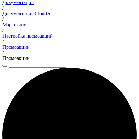
Документация
/
Документация Clouden
/
Маркетинг
/
Настройка промоакций
/
Промоакции
/
Промоакции