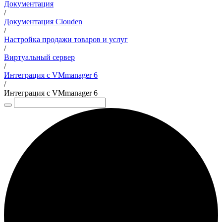
Документация
/
Документация Clouden
/
Настройка продажи товаров и услуг
/
Виртуальный сервер
/
Интеграция с VMmanager 6
/
Интеграция с VMmanager 6