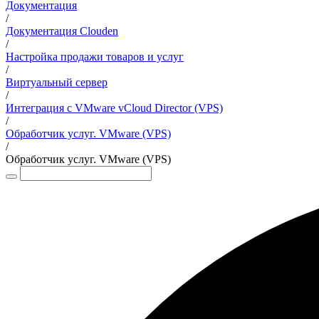
Документация
/
Документация Clouden
/
Настройка продажи товаров и услуг
/
Виртуальный сервер
/
Интеграция с VMware vCloud Director (VPS)
/
Обработчик услуг. VMware (VPS)
/
Обработчик услуг. VMware (VPS)