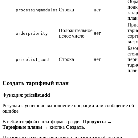
Обра
под
Строка
нет
processingmodules
к та
план
Прио
Положительное
тари
нет
orderpriority
целое число
сорт
возр
Базо
стои
Строка
нет
пери
pricelist_cost
тари
план
Создать тарифный план
Функция:
pricelist.add
Результат: успешное выполнение операции или сообщение об
ошибке
В веб-интерфейсе платформы: раздел
Продукты
→
Тарифные планы
→ кнопка
Создать
.
Параметры создания совпадают с параметрами функции