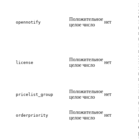
Положительное
нет
opennotify
целое число
Положительное
нет
license
целое число
Положительное
нет
pricelist_group
целое число
Положительное
нет
orderpriority
целое число