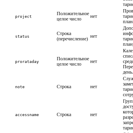
тари
Пров
Положительное
нет
тари
project
целое число
план
Допо
Строка
инфо
нет
status
(перечисление)
тари
план
Кале
спис
Положительное
нет
сред
prorataday
целое число
Пер
день
Слу
заме
Строка
нет
note
тари
сотр
Гру
дост
кото
Строка
нет
accessname
разр
запр
тари