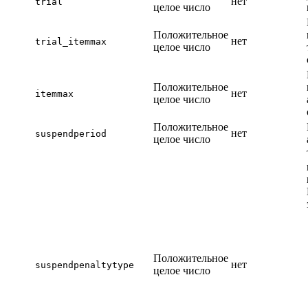
нет
trial
целое число
Положительное
нет
trial_itemmax
целое число
Положительное
нет
itemmax
целое число
Положительное
нет
suspendperiod
целое число
Положительное
нет
suspendpenaltytype
целое число