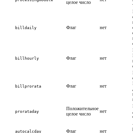
целое число
Флаг
нет
billdaily
Флаг
нет
billhourly
Флаг
нет
billprorata
Положительное
нет
prorataday
целое число
Флаг
нет
autocalcday