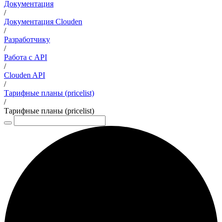
Документация
/
Документация Clouden
/
Разработчику
/
Работа с API
/
Clouden API
/
Тарифные планы (pricelist)
/
Тарифные планы (pricelist)