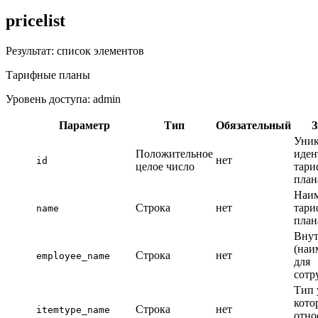
pricelist
Результат: список элементов
Тарифные планы
Уровень доступа: admin
Параметр
Тип
Обязательный
З
Уни
Положительное
иден
нет
id
целое число
тари
план
Наим
Строка
нет
тари
name
план
Внут
(наи
Строка
нет
employee_name
для
сотр
Тип 
кото
Строка
нет
itemtype_name
отно