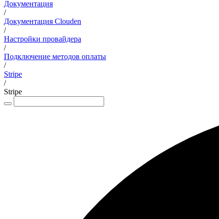
Документация
/
Документация Clouden
/
Настройки провайдера
/
Подключение методов оплаты
/
Stripe
/
Stripe