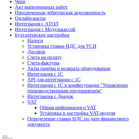
Чеки
Акт выполненных работ
Просроченная дебиторская задолженность
Онлайн-кассы
Интеграция с АТОЛ
Интеграция с Модулькассой
Бухгалтерские настройки
Налоги
Установка ставки НДС для УСН
Договор
Счета на оплату
Счета-фактуры
Акты приёма и возврата оборудования
Интеграция с 1С
API для интеграции с 1С
Интеграция с 1С в конфигурации "Управление
производственным предприятием"
Интеграция с Диадок
VAT
Общая информация о VAT
Установка и настройка VAT-модуля
Определение ставки НДС по дате финансового
документа