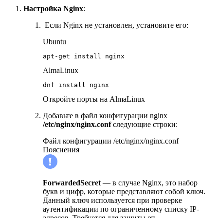
Настройка Nginx
:
Если Nginx не установлен, установите его:
Ubuntu
apt-get install nginx 
AlmaLinux
dnf install nginx
Откройте порты на AlmaLinux
Добавьте в файл конфигурации nginx
/etc/nginx/nginx.conf
следующие строки:
Файл конфигурации /etc/nginx/nginx.conf
Пояснения
ForwardedSecret
— в случае Nginx, это набор
букв и цифр, которые представляют собой ключ.
Данный ключ используется при проверке
аутентификации по ограниченному списку IP-
адресов. Требуется для защиты от