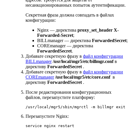
несанкционированных попыток аутентификации.
Секретная фраза должна совпадать в файлах
конфигурации:
Nginx — директива
proxy_set_header X-
Forwarded-Secret
;
BILLmanager — директива
ForwardedSecret
;
COREmanager — директива
ForwardedSecret
.
Добавьте секретную фразу в
файл конфигурации
BILLmanager
/usr/local/mgr5/etc/billmgr.conf
в
директиву
ForwardedSecret
.
Добавьте секретную фразу в
файл конфигурации
COREmanager
/usr/local/mgr5/etc/core.conf
в
директиву
ForwardedSecret
.
После редактирования конфигурационных
файлов, перезапустите платформу:
/usr/local/mgr5/sbin/mgrctl -m billmgr exit
Перезапустите Nginx:
service nginx restart