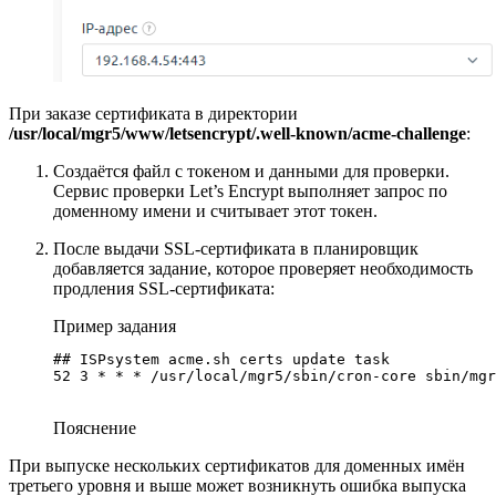
При заказе сертификата в директории
/usr/local/mgr5/www/letsencrypt/.well-known/acme-challenge
:
Создаётся файл с токеном и данными для проверки.
Сервис проверки Let’s Encrypt выполняет запрос по
доменному имени и считывает этот токен.
После выдачи SSL-сертификата в планировщик
добавляется задание, которое проверяет необходимость
продления SSL-сертификата:
Пример задания
## ISPsystem acme.sh certs update task

52 3 * * * /usr/local/mgr5/sbin/cron-core sbin/mg
Пояснение
При выпуске нескольких сертификатов для доменных имён
третьего уровня и выше может возникнуть ошибка выпуска