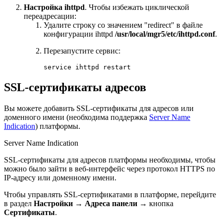
Настройка ihttpd
. Чтобы избежать циклической
переадресации:
Удалите строку со значением "redirect" в файле
конфигурации ihttpd
/usr/local/mgr5/etc/ihttpd.conf
.
Перезапустите сервис:
service ihttpd restart
SSL-сертификаты адресов
Вы можете добавить SSL-сертификаты для адресов или
доменного имени (необходима поддержка
Server Name
Indication
) платформы.
Server Name Indication
SSL-сертификаты для адресов платформы необходимы, чтобы
можно было зайти в веб-интерфейс через протокол HTTPS по
IP-адресу или доменному имени.
Чтобы управлять SSL-сертификатами в платформе, перейдите
в раздел
Настройки
→
Адреса панели
→ кнопка
Сертификаты
.