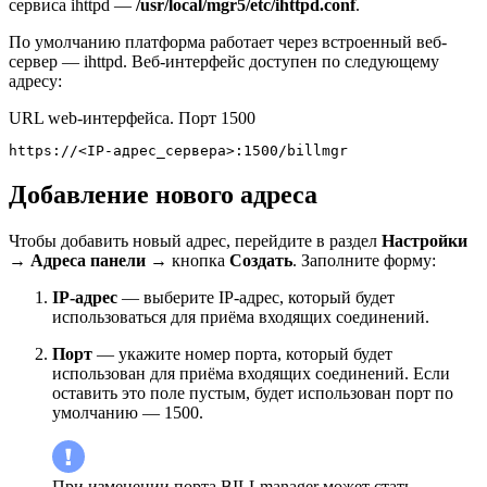
сервиса ihttpd —
/usr/local/mgr5/etc/ihttpd.conf
.
По умолчанию платформа работает через встроенный веб-
сервер — ihttpd. Веб-интерфейс доступен по следующему
адресу:
URL web-интерфейса. Порт 1500
https://<IP-адрес_сервера>:1500/billmgr
Добавление нового адреса
Чтобы добавить новый адрес, перейдите в раздел
Настройки
→
Адреса панели →
кнопка
Создать
. Заполните форму:
IP-адрес
— выберите IP-адрес, который будет
использоваться для приёма входящих соединений.
Порт
— укажите номер порта, который будет
использован для приёма входящих соединений. Если
оставить это поле пустым, будет использован порт по
умолчанию — 1500.
При изменении порта BILLmanager может стать