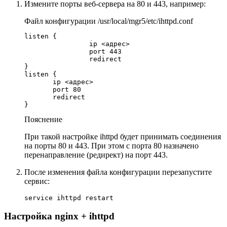
Измените порты веб-сервера на 80 и 443, например:
Файл конфигурации /usr/local/mgr5/etc/ihttpd.conf
listen {

		ip <адрес>

		port 443

		redirect

}       

listen {

       ip <адрес>

       port 80

       redirect

}
Пояснение
При такой настройке ihttpd будет принимать соединения
на порты 80 и 443. При этом с порта 80 назначено
перенаправление (редирект) на порт 443.
После изменения файла конфигурации перезапустите
сервис:
service ihttpd restart
Настройка nginx + ihttpd