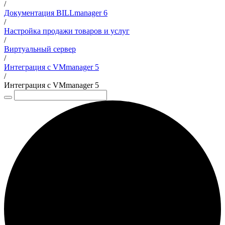
/
Документация BILLmanager 6
/
Настройка продажи товаров и услуг
/
Виртуальный сервер
/
Интеграция с VMmanager 5
/
Интеграция с VMmanager 5