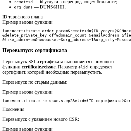
— id услуги в перепродающем биллинге;
remoteid
— DUNS/ИНН.
org_duns
ID тарифного плана
Пример вызова функции
func=certificate.order.param&remoteid={ID услуги}&CN=ex
&delete_private_key=off&domain_count=&emailAddress=&fie
&like_admin=on&newbasket=&org_address=1&org_city=Moscow
Перевыпуск сертификата
Перевыпуск SSL-сертификата выполняется с помощью
функции
certificate.reissue
. Параметр
определяет
elid
сертификат, который необходимо перевыпустить.
Перевыпуск по старым данным:
Пример вызова функции
func=certificate.reissue.step2&elid={ID сертификата}&cr
Пояснения
Перевыпуск с указанием нового CSR:
Пример вызова функции