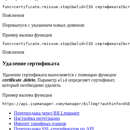
func=certificate.reissue.step2&elid={ID сертификата}&cr
Пояснения
Перевыпуск с указанием новых доменов:
Пример вызова функции
func=certificate.reissue.step2&elid={ID сертификата}&cr
Пояснения
Удаление сертификата
Удаление сертификата выполняется с помощью функции
certificate
.delete.
Параметр
определяет сертификат,
elid
который необходимо удалить.
Пример вызова функции
https://api.ispmanager.com/manager/billmgr?authinfo=USE
Перепродажа через BILLmanager
Настройка интеграции
Импорт тарифных планов
Перепродажа SSL-сертификатов по API