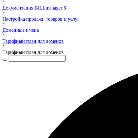
/
Документация BILLmanager 6
/
Настройка продажи товаров и услуг
/
Доменные имена
/
Тарифный план для доменов
/
Тарифный план для доменов