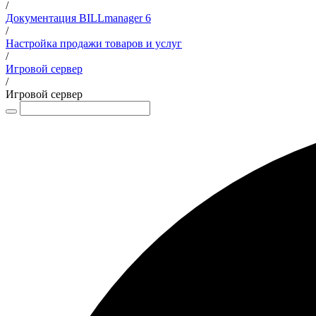
/
Документация BILLmanager 6
/
Настройка продажи товаров и услуг
/
Игровой сервер
/
Игровой сервер