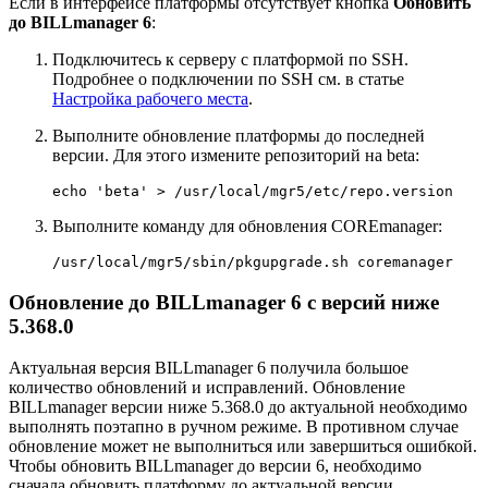
Если в интерфейсе платформы отсутствует кнопка
Обновить
до BILLmanager 6
:
Подключитесь к серверу с платформой по SSH.
Подробнее о подключении по SSH см. в статье
Настройка рабочего места
.
Выполните обновление платформы до последней
версии. Для этого измените репозиторий на beta:
echo 'beta' > /usr/local/mgr5/etc/repo.version
Выполните команду для обновления COREmanager:
/usr/local/mgr5/sbin/pkgupgrade.sh coremanager
Обновление до BILLmanager 6 с версий ниже
5.368.0
Актуальная версия BILLmanager 6 получила большое
количество обновлений и исправлений. Обновление
BILLmanager версии ниже 5.368.0 до актуальной необходимо
выполнять поэтапно в ручном режиме. В противном случае
обновление может не выполниться или завершиться ошибкой.
Чтобы обновить BILLmanager до версии 6, необходимо
сначала обновить платформу до актуальной версии