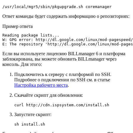
/usr/local/mgr5/sbin/pkgupgrade.sh coremanager
Ответ команды будет содержать информацию о репозиториях:
Пример ответа
Reading package lists...

W: GPG error: http://dl.google.com/linux/mod-pagespeed/
E: The repository 'http://dl.google.com/linux/mod-pages
Если вы используете лицензию BILLmanager 6 и платформа
заблокирована, вы можете обновить BILLmanager через
консоль. Для этого:
Подключитесь к серверу с платформой по SSH.
Подробнее о подключении по SSH см. в статье
Настройка рабочего места
.
Скачайте скрипт для обновления:
curl http://cdn.ispsystem.com/install.sh
Запустите скрипт:
sh install.sh