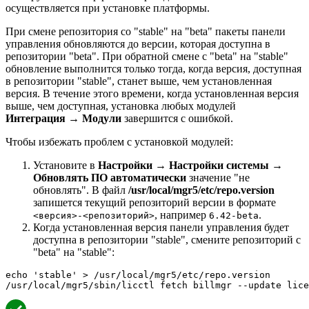
осуществляется при установке платформы.
При смене репозитория со "stable" на "beta" пакеты панели
управления обновляются до версии, которая доступна в
репозитории "beta". При обратной смене с "beta" на "stable"
обновление выполнится только тогда, когда версия, доступная
в репозитории "stable", станет выше, чем установленная
версия. В течение этого времени, когда установленная версия
выше, чем доступная, установка любых модулей
Интеграция
→
Модули
завершится с ошибкой.
Чтобы избежать проблем с установкой модулей:
Установите в
Настройки
→
Настройки системы
→
Обновлять ПО автоматически
значение "не
обновлять". В файл
/usr/local/mgr5/etc/repo.version
запишется текущий репозиторий версии в формате
, например
.
<версия>-<репозиторий>
6.42-beta
Когда установленная версия панели управления будет
доступна в репозитории "stable", смените репозиторий с
"beta" на "stable":
echo 'stable' > /usr/local/mgr5/etc/repo.version

/usr/local/mgr5/sbin/licctl fetch billmgr --update lice