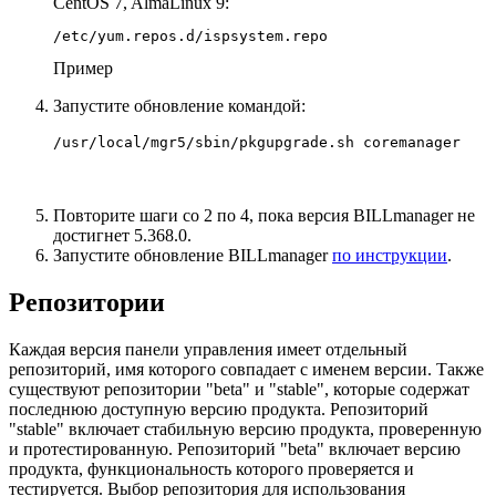
CentOS 7, AlmaLinux 9:
/etc/yum.repos.d/ispsystem.repo
Пример
Запустите обновление командой:
/usr/local/mgr5/sbin/pkgupgrade.sh coremanager
Повторите шаги со 2 по 4, пока версия BILLmanager не
достигнет 5.368.0.
Запустите обновление BILLmanager
по инструкции
.
Репозитории
Каждая версия панели управления имеет отдельный
репозиторий, имя которого совпадает с именем версии. Также
существуют репозитории "beta" и "stable", которые содержат
последнюю доступную версию продукта. Репозиторий
"stable" включает стабильную версию продукта, проверенную
и протестированную. Репозиторий "beta" включает версию
продукта, функциональность которого проверяется и
тестируется. Выбор репозитория для использования