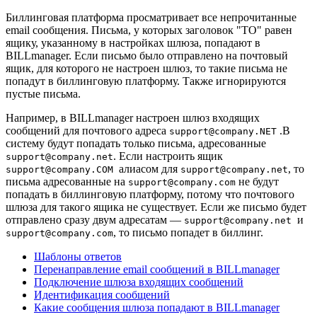
Биллинговая платформа просматривает все непрочитанные
email сообщения. Письма, у которых заголовок "TO" равен
ящику, указанному в настройках шлюза, попадают в
BILLmanager. Если письмо было отправлено на почтовый
ящик, для которого не настроен шлюз, то такие письма не
попадут в биллинговую платформу. Также игнорируются
пустые письма.
Например, в BILLmanager настроен шлюз входящих
сообщений для почтового адреса
.В
support@company.NET
систему будут попадать только письма, адресованные
. Если настроить ящик
support@company.net
алиасом для
, то
support@company.COM
support@company.net
письма адресованные на
не будут
support@company.com
попадать в биллинговую платформу, потому что почтового
шлюза для такого ящика не существует. Если же письмо будет
отправлено сразу двум адресатам —
и
support@company.net
, то письмо попадет в биллинг.
support@company.com
Шаблоны ответов
Перенаправление email сообщений в BILLmanager
Подключение шлюза входящих сообщений
Идентификация сообщений
Какие сообщения шлюза попадают в BILLmanager