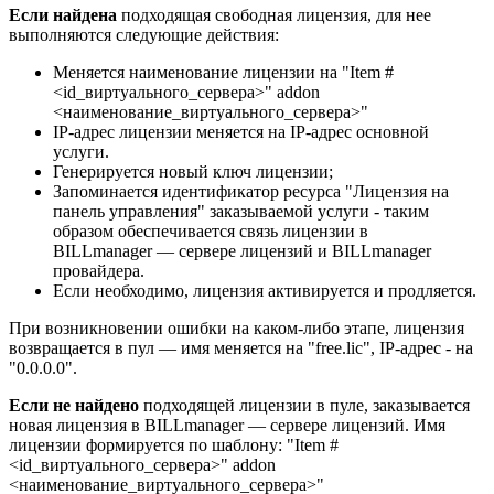
Если найдена
подходящая свободная лицензия, для нее
выполняются следующие действия:
Меняется наименование лицензии на "Item #
<id
_
виртуального_сервера>" addon
<наименование_виртуального_сервера>"
IP-адрес лицензии меняется на IP-адрес основной
услуги.
Генерируется новый ключ лицензии;
Запоминается идентификатор ресурса "Лицензия на
панель управления" заказываемой услуги - таким
образом обеспечивается связь лицензии в
BILLmanager — сервере лицензий и BILLmanager
провайдера.
Если необходимо, лицензия активируется и продляется.
При возникновении ошибки на каком-либо этапе, лицензия
возвращается в пул — имя меняется на "free.lic", IP-адрес - на
"0.0.0.0".
Если не найдено
подходящей лицензии в пуле, заказывается
новая лицензия в BILLmanager — сервере лицензий. Имя
лицензии формируется по шаблону: "Item #
<id
_
виртуального_сервера>" addon
<наименование_виртуального_сервера>"