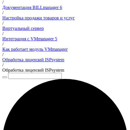
/
Документация BILLmanager 6
/
Настройка продажи товаров и услуг
/
Виртуальный сервер
/
Интеграция с VMmanager 5
/
Как работает модуль VMmanager
/
Обработка лицензий ISPsystem
/
Обработка лицензий ISPsystem