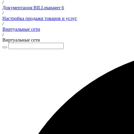
/
Документация BILLmanager 6
/
Настройка продажи товаров и услуг
/
Виртуальные сети
/
Виртуальные сети