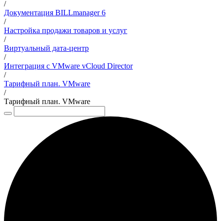
/
Документация BILLmanager 6
/
Настройка продажи товаров и услуг
/
Виртуальный дата-центр
/
Интеграция с VMware vCloud Director
/
Тарифный план. VMware
/
Тарифный план. VMware