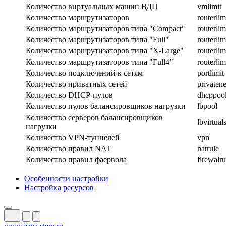
Количество виртуальных машин ВДЦ
vmlimit
Количество маршрутизаторов
routerlim
Количество маршрутизаторов типа "Compact"
routerli
Количество маршрутизаторов типа "Full"
routerlim
Количество маршрутизаторов типа "X-Large"
routerlim
Количество маршрутизаторов типа "Full4"
routerlim
Количество подключений к сетям
portlimit
Количество приватных сетей
privatene
Количество DHCP-пулов
dhcppoo
Количество пулов балансировщиков нагрузки
lbpool
Количество серверов балансировщиков
lbvirtual
нагрузки
Количество VPN-туннелей
vpn
Количество правил NAT
natrule
Количество правил фаервола
firewalru
Особенности настройки
Настройка ресурсов