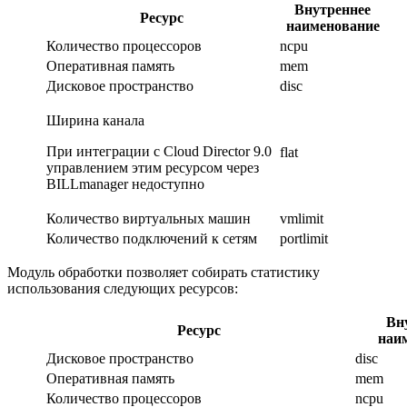
Внутреннее
Ресурс
наименование
Количество процессоров
ncpu
Оперативная память
mem
Дисковое пространство
disc
Ширина канала
При интеграции с Cloud Director 9.0
flat
управлением этим ресурсом через
BILLmanager недоступно
Количество виртуальных машин
vmlimit
Количество подключений к сетям
portlimit
Модуль обработки позволяет собирать статистику
использования следующих ресурсов:
Вн
Ресурс
наи
Дисковое пространство
disc
Оперативная память
mem
Количество процессоров
ncpu