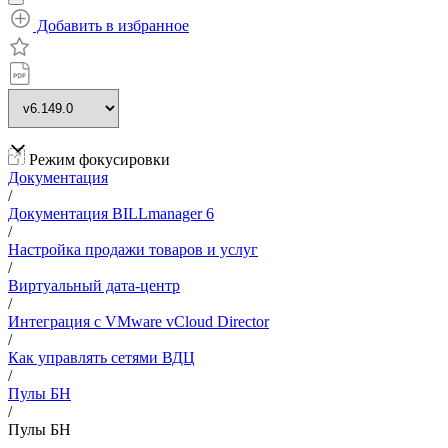
Добавить в избранное
Режим фокусировки
Документация
/
Документация BILLmanager 6
/
Настройка продажи товаров и услуг
/
Виртуальный дата-центр
/
Интеграция с VMware vCloud Director
/
Как управлять сетями ВДЦ
/
Пулы БН
/
Пулы БН