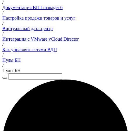
/
Документация BILLmanager 6
/
Настройка продажи товаров и услуг
/
Виртуальный дата-центр
/
Интеграция с VMware vCloud Director
/
Как управлять сетями ВДЦ
/
Пулы БН
/
Пулы БН