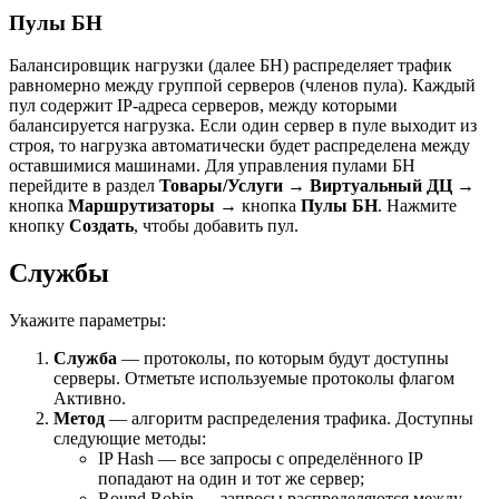
Пулы БН
Балансировщик нагрузки (далее БН) распределяет трафик
равномерно между группой серверов (членов пула). Каждый
пул содержит IP-адреса серверов, между которыми
балансируется нагрузка. Если один сервер в пуле выходит из
строя, то нагрузка автоматически будет распределена между
оставшимися машинами. Для управления пулами БН
перейдите в раздел
Товары/Услуги
→
Виртуальный ДЦ
→
кнопка
Маршрутизаторы
→ кнопка
Пулы БН
. Нажмите
кнопку
Создать
, чтобы добавить пул.
Службы
Укажите параметры:
Служба
— протоколы, по которым будут доступны
серверы. Отметьте используемые протоколы флагом
Активно.
Метод
— алгоритм распределения трафика. Доступны
следующие методы:
IP Hash — все запросы с определённого IP
попадают на один и тот же сервер;
Round Robin — запросы распределяются между