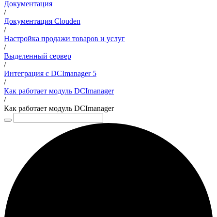
Документация
/
Документация Clouden
/
Настройка продажи товаров и услуг
/
Выделенный сервер
/
Интеграция с DCImanager 5
/
Как работает модуль DCImanager
/
Как работает модуль DCImanager