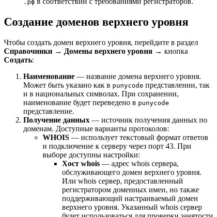
в соответствии с требованиями регистраторов.
.рф
Создание доменов верхнего уровня
Чтобы создать домен верхнего уровня, перейдите в раздел
Справочники
→
Домены верхнего уровня
→ кнопка
Создать
:
Наименование
— название домена верхнего уровня.
Может быть указано как в
представлении, так
punycode
и в национальных символах. При сохранении,
наименование будет переведено в
punycode
представление.
Получение данных
— источник получения данных по
доменам. Доступные варианты протоколов:
WHOIS
— использует текстовый формат ответов
и подключение к серверу через порт 43. При
выборе доступны настройки:
Хост whois
— адрес whois сервера,
обслуживающего домен верхнего уровня.
Или whois сервер, предоставленный
регистратором доменных имен, но также
поддерживающий настраиваемый домен
верхнего уровня. Указанный whois сервер
будет использоваться для проверки занятости