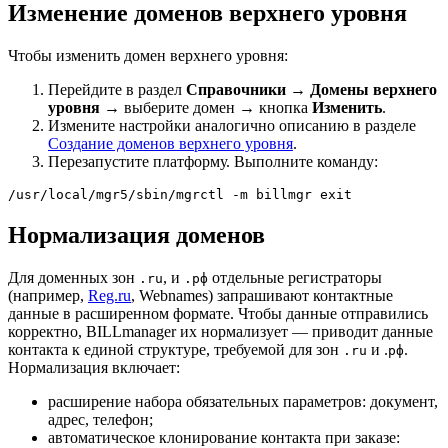
Изменение доменов верхнего уровня
Чтобы изменить домен верхнего уровня:
Перейдите в раздел
Справочники
→
Домены верхнего
уровня
→ выберите домен → кнопка
Изменить
.
Измените настройки аналогично описанию в разделе
Создание доменов верхнего уровня
.
Перезапустите платформу. Выполните команду:
/usr/local/mgr5/sbin/mgrctl -m billmgr exit
Нормализация доменов
Для доменных зон
, и
отдельные регистраторы
.ru
.рф
(например,
Reg.ru
, Webnames) запрашивают контактные
данные в расширенном формате. Чтобы данные отправились
корректно, BILLmanager их нормализует — приводит данные
контакта к единой структуре, требуемой для зон
и .
.
.ru
рф
Нормализация включает:
расширение набора обязательных параметров: документ,
адрес, телефон;
автоматическое клонирование контакта при заказе: