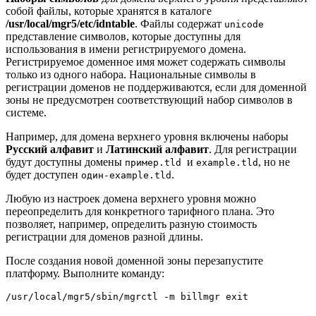
собой файлы, которые хранятся в каталоге
/usr/local/mgr5/etc/idntable
. Файлы содержат
unicode
представление символов, которые доступны для
использования в имени регистрируемого домена.
Регистрируемое доменное имя может содержать символы
только из одного набора. Национальные символы в
регистрации доменов не поддерживаются, если для доменной
зоны не предусмотрен соответствующий набор символов в
системе.
Например, для домена верхнего уровня включены наборы
Русский алфавит
и
Латинский алфавит
. Для регистрации
будут доступны домены
и
, но не
пример.tld
example.tld
будет доступен
.
один-example.tld
Любую из настроек домена верхнего уровня можно
переопределить для конкретного тарифного плана. Это
позволяет, например, определить разную стоимость
регистрации для доменов разной длины.
После создания новой доменной зоны перезапустите
платформу. Выполните команду:
/usr/local/mgr5/sbin/mgrctl -m billmgr exit