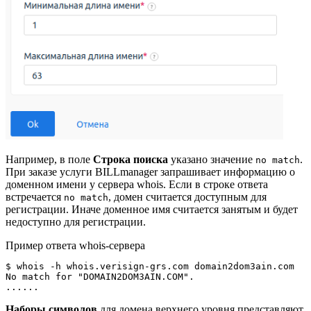
Например, в поле
Строка поиска
указано значение
.
no match
При заказе услуги BILLmanager запрашивает информацию о
доменном имени у сервера whois. Если в строке ответа
встречается
, домен считается доступным для
no match
регистрации. Иначе доменное имя считается занятым и будет
недоступно для регистрации.
Пример ответа whois-сервера
$ whois -h whois.verisign-grs.com domain2dom3ain.com

No match for "DOMAIN2DOM3AIN.COM".

......
Наборы символов
для домена верхнего уровня представляют