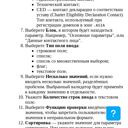
Технический контакт;
CED — контакт декларации о соответствии
уставу (Charter Eligibility Declaration Contact).
Тип контакта, используемый при
регистрации доменов в зоне
.ASIA
Выберите
Блок
, в котором будет находиться
параметр. Например, "Основные параметры", или
"Данные контактного лица".
Выберите
Тип поля ввода
:
строковое поле;
список;
список со множественным выбором;
флаг;
текстовое поле.
Выберите
Несколько значений
, если нужно
вводить несколько значений, разделённых
пробелом. Выбранный валидатор будет применён
к каждому значению в отдельности.
Укажите
Количество строк ввода
в текстовом
поле.
Выберите
Функцию проверки
введённого
значения, чтобы запретить пользователю ввод
значения в неправильном формате.
Сортировка
— укажите значение для параметра
сортировки. Чем меньше значение, тем выше