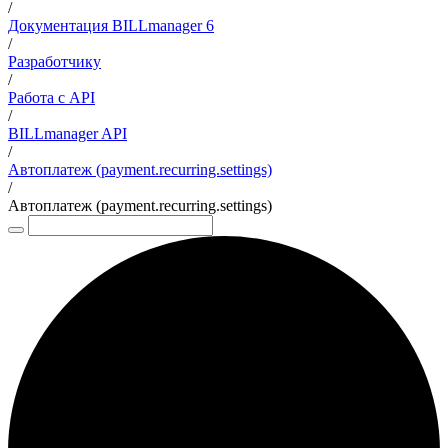
/
Документация BILLmanager 6
/
Разработчику
/
Работа с API
/
BILLmanager API
/
Автоплатеж (payment.recurring.settings)
/
Автоплатеж (payment.recurring.settings)