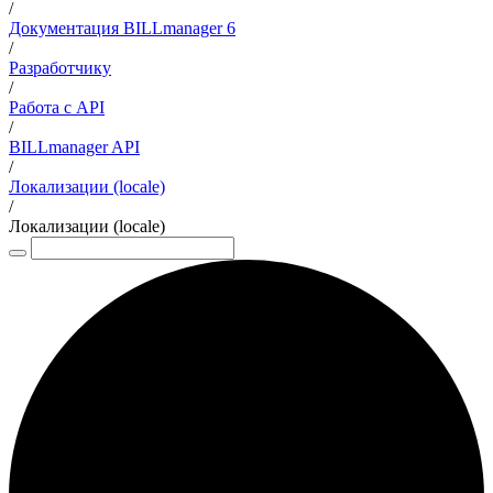
/
Документация BILLmanager 6
/
Разработчику
/
Работа с API
/
BILLmanager API
/
Локализации (locale)
/
Локализации (locale)