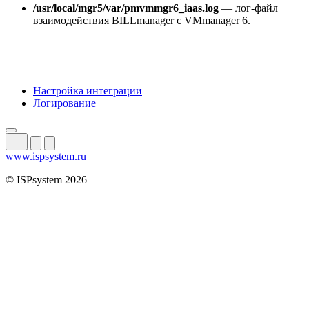
/usr/local/mgr5/var/pmvmmgr6_iaas.log
— лог-файл
взаимодействия BILLmanager с VMmanager 6.
Настройка интеграции
Логирование
www.ispsystem.ru
© ISPsystem 2026