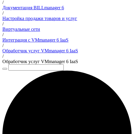
/
Документация BILLmanager 6
/
Настройка продажи товаров и услуг
/
Виртуальные сети
/
Интеграция с VMmanager 6 IaaS
/
Обработчик услуг VMmanager 6 IaaS
/
Обработчик услуг VMmanager 6 IaaS