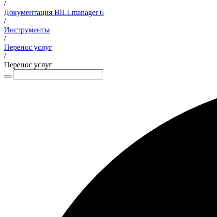
/
Документация BILLmanager 6
/
Инструменты
/
Перенос услуг
/
Перенос услуг