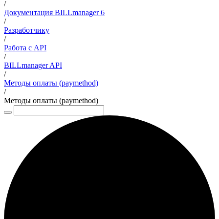
/
Документация BILLmanager 6
/
Разработчику
/
Работа с API
/
BILLmanager API
/
Методы оплаты (paymethod)
/
Методы оплаты (paymethod)