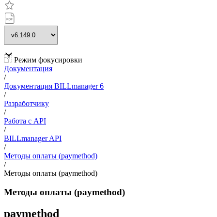
Режим фокусировки
Документация
/
Документация BILLmanager 6
/
Разработчику
/
Работа с API
/
BILLmanager API
/
Методы оплаты (paymethod)
/
Методы оплаты (paymethod)
Методы оплаты (paymethod)
paymethod