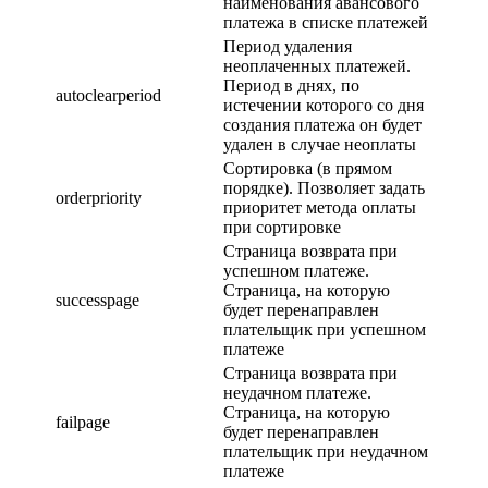
наименования авансового
платежа в списке платежей
Период удаления
неоплаченных платежей.
Период в днях, по
autoclearperiod
истечении которого со дня
создания платежа он будет
удален в случае неоплаты
Сортировка (в прямом
порядке). Позволяет задать
orderpriority
приоритет метода оплаты
при сортировке
Страница возврата при
успешном платеже.
Страница, на которую
successpage
будет перенаправлен
плательщик при успешном
платеже
Страница возврата при
неудачном платеже.
Страница, на которую
failpage
будет перенаправлен
плательщик при неудачном
платеже