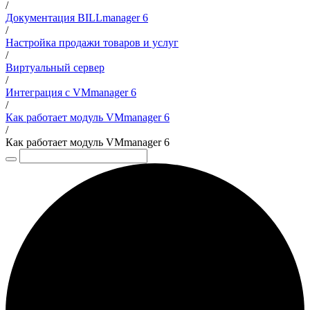
/
Документация BILLmanager 6
/
Настройка продажи товаров и услуг
/
Виртуальный сервер
/
Интеграция с VMmanager 6
/
Как работает модуль VMmanager 6
/
Как работает модуль VMmanager 6