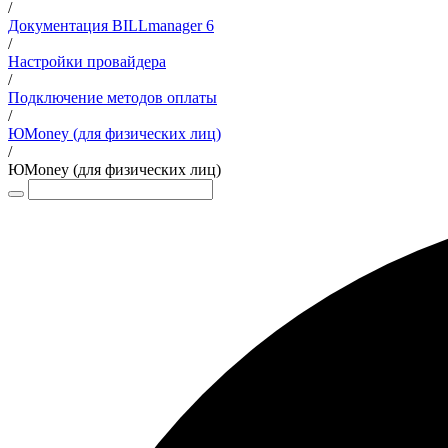
/
Документация BILLmanager 6
/
Настройки провайдера
/
Подключение методов оплаты
/
ЮMoney (для физических лиц)
/
ЮMoney (для физических лиц)